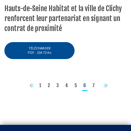
Hauts-de-Seine Habitat et la ville de Clichy
renforcent leur partenariat en signant un
contrat de proximité
TÉLÉCHARGER
PDF -
234.72 Ko
Page
1
Page
2
Page
3
Page
4
Page
5
Page
6
Page
7
actuelle