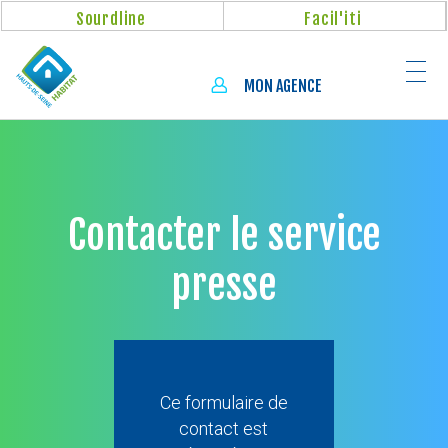
Aller
Panneau de gestion des cookies
Sourdline
Facil'iti
au
contenu
principal
MON AGENCE
Contacter le service
presse
Ce formulaire de
contact est