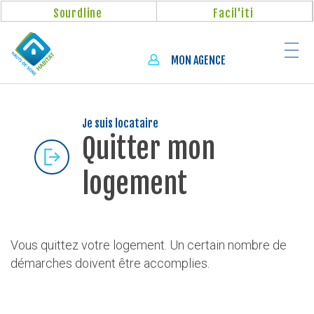
Aller
Panneau de gestion des cookies
Sourdline
Facil'iti
au
contenu
principal
MON AGENCE
Je suis locataire
Quitter mon
logement
Vous quittez votre logement. Un certain nombre de
démarches doivent être accomplies.