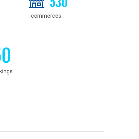
530
commerces
50
kings