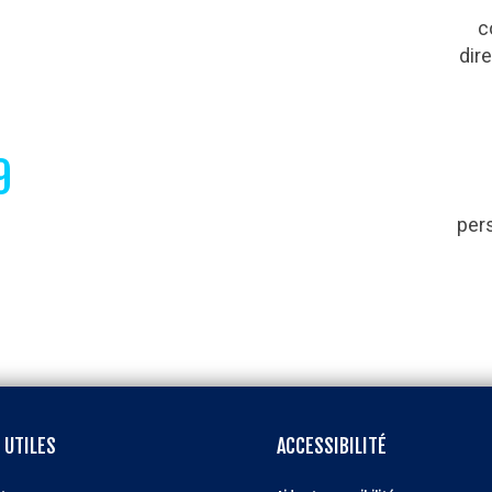
s
c
dir
9
per
 UTILES
ACCESSIBILITÉ