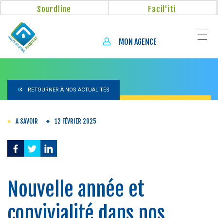
Aller
Panneau de gestion des cookies
Sourdline
Facil'iti
au
contenu
principal
MON AGENCE
RETOURNER À NOS ACTUALITÉS
A SAVOIR
12 FÉVRIER 2025
Nouvelle année et
convivialité dans nos