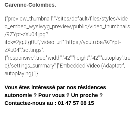
Garenne-Colombes.
{"preview_thumbnail":"/sites/default/files/styles/vide
o_embed_wysiwyg_preview/public/video_thumbnails
/9ZYpt-zXu04.jpg?
itok=2jqJtg8U","video_url":"https://youtu.be/9ZYpt-
zXu04","settings":
{"responsive":true,"width":"42","height":"42","autoplay":tru
e},"settings_summary":["Embedded Video (Adaptatif,
autoplaying)."]}
Vous êtes intéressé par nos résidences
autonomie ? Pour vous ? Un proche ?
Contactez-nous au : 01 47 57 08 15