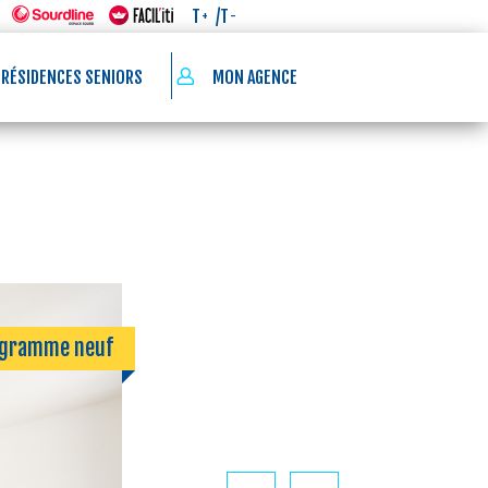
/T
T
-
+
 RÉSIDENCES SENIORS
MON AGENCE
ogramme neuf