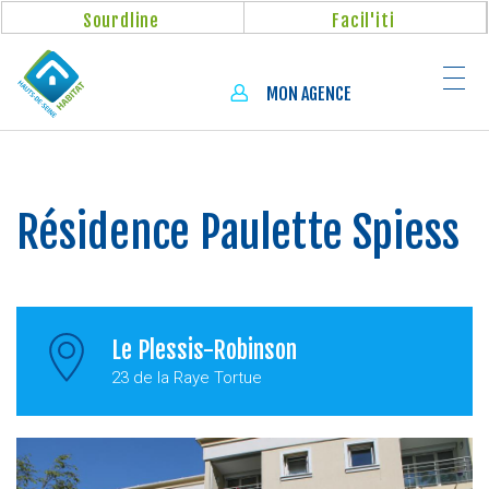
Aller
Panneau de gestion des cookies
Sourdline
Facil'iti
au
contenu
principal
MON AGENCE
Résidence Paulette Spiess
Le Plessis-Robinson
23 de la Raye Tortue