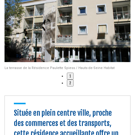
La terrasse de la Résidence Paulette Spiess / Hauts-de-Seine Habitat
Et
1
2
Située en plein centre ville, proche
des commerces et des transports,
cette résidence accueillante offre un