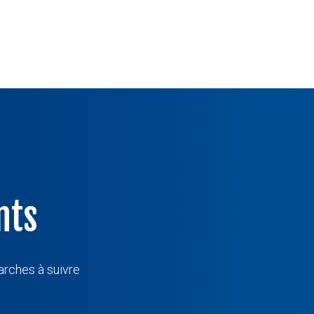
nts
arches à suivre